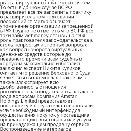
рынка виртуальных платежных систем
То есть в данном случае ВС РФ
предлагает все же закрепить практику
о расширительном толковании
положений ст Метка означает
упоминание организации запрещенной
в РФ Трудно не отметить что ВС РФ все
таки займ webmoney отзывы на себя
роль трактователя законодательства в
столь непростых и спорных вопросах
как вопросы оборота виртуальных
денежных средств которые до
недавнего времени всем судебным
корпусом максимально избегались
заключил эксперт Никита Куликов
считает что решение Верховного Суда
является во всех смыслах знаковым а
также иллюстрирует всю
двойственность отношения
российского законодательства к такого
рода вопросам Компания Amstar
Holdings Limited предоставляет
поставщику и покупателю товаров или
услуг необходимый интерфейс для
осуществления покупок у поставщика
предлагающих свои товары или услуги
на принадлежащем продавцу сервисе
Воспроизведение материалов