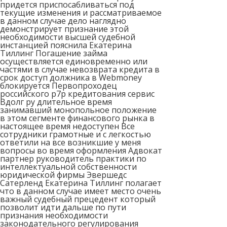
придется приспосабливаться под
текущие изменения и рассматриваемое
в данном случае дело наглядно
демонстрирует признание этой
необходимости высшей судебной
инстанцией пояснила Екатерина
Тиллинг Погашение займа
осуществляется единовременно или
частями в случае невозврата кредита в
срок доступ должника в Webmoney
блокируется Первопроходец
российского р7р кредитования сервис
Вдолг ру длительное время
занимавший монопольное положение
в этом сегменте финансового рынка в
настоящее время недоступен Все
сотрудники грамотные и с легкостью
ответили на все возникшие у меня
вопросы во время оформления Адвокат
партнер руководитель практики по
интеллектуальной собственности
юридической фирмы Эвершедс
Сатерленд Екатерина Тиллинг полагает
что в данном случае имеет место очень
важный судебный прецедент который
позволит идти дальше по пути
признания необходимости
законодательного регулирования