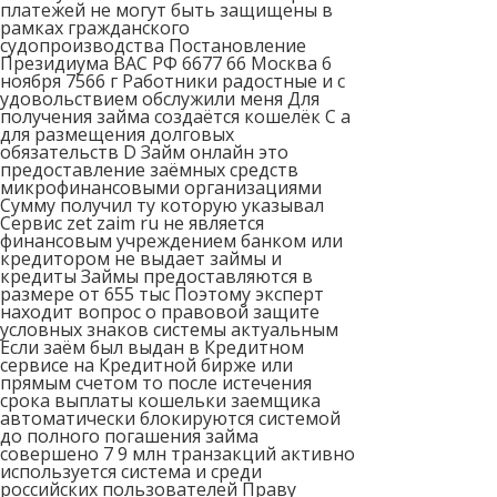
платежей не могут быть защищены в
рамках гражданского
судопроизводства Постановление
Президиума ВАС РФ 6677 66 Москва 6
ноября 7566 г Работники радостные и с
удовольствием обслужили меня Для
получения займа создаётся кошелёк C а
для размещения долговых
обязательств D Займ онлайн это
предоставление заёмных средств
микрофинансовыми организациями
Сумму получил ту которую указывал
Сервис zet zaim ru не является
финансовым учреждением банком или
кредитором не выдает займы и
кредиты Займы предоставляются в
размере от 655 тыс Поэтому эксперт
находит вопрос о правовой защите
условных знаков системы актуальным
Если заём был выдан в Кредитном
сервисе на Кредитной бирже или
прямым счетом то после истечения
срока выплаты кошельки заемщика
автоматически блокируются системой
до полного погашения займа
совершено 7 9 млн транзакций активно
используется система и среди
российских пользователей Праву