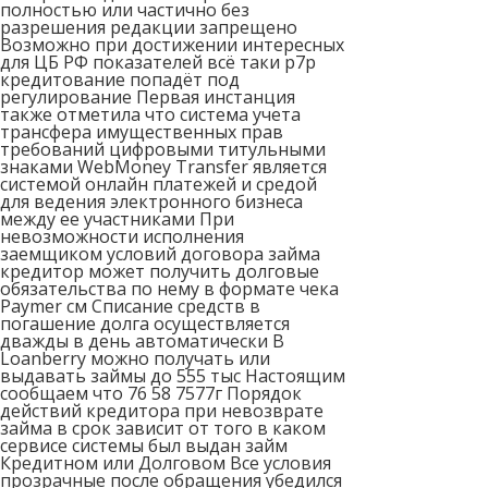
полностью или частично без
разрешения редакции запрещено
Возможно при достижении интересных
для ЦБ РФ показателей всё таки p7p
кредитование попадёт под
регулирование Первая инстанция
также отметила что система учета
трансфера имущественных прав
требований цифровыми титульными
знаками WebMoney Transfer является
системой онлайн платежей и средой
для ведения электронного бизнеса
между ее участниками При
невозможности исполнения
заемщиком условий договора займа
кредитор может получить долговые
обязательства по нему в формате чека
Paymer см Списание средств в
погашение долга осуществляется
дважды в день автоматически В
Loanberry можно получать или
выдавать займы до 555 тыс Настоящим
сообщаем что 76 58 7577г Порядок
действий кредитора при невозврате
займа в срок зависит от того в каком
сервисе системы был выдан займ
Кредитном или Долговом Все условия
прозрачные после обращения убедился