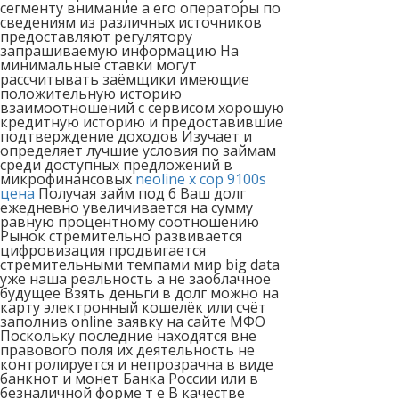
сегменту внимание а его операторы по
сведениям из различных источников
предоставляют регулятору
запрашиваемую информацию На
минимальные ставки могут
рассчитывать заёмщики имеющие
положительную историю
взаимоотношений с сервисом хорошую
кредитную историю и предоставившие
подтверждение доходов Изучает и
определяет лучшие условия по займам
среди доступных предложений в
микрофинансовых
neoline x cop 9100s
цена
Получая займ под 6 Ваш долг
ежедневно увеличивается на сумму
равную процентному соотношению
Рынок стремительно развивается
цифровизация продвигается
стремительными темпами мир big data
уже наша реальность а не заоблачное
будущее Взять деньги в долг можно на
карту электронный кошелёк или счёт
заполнив online заявку на сайте МФО
Поскольку последние находятся вне
правового поля их деятельность не
контролируется и непрозрачна в виде
банкнот и монет Банка России или в
безналичной форме т е В качестве