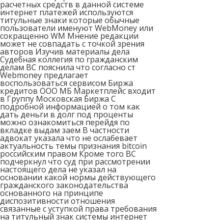
расчетных средств в данной системе
интернет платежей используются
титульные знаки которые обычные
пользователи именуют WebMoney или
сокращенно WM Мнение редакции
может не совпадать с точкой зрения
авторов Изучив материалы дела
Судебная коллегия по гражданским
делам ВС пояснила что согласно ст
Webmoney предлагает
воспользоваться сервисом Биржа
кредитов ООО МБ Маркетплейс входит
в Группу Московская Биржа С
подробной информацией о том как
дать деньги в долг под проценты
можно ознакомиться перейдя по
вкладке выдам заем В частности
адвокат указала что не ослабевает
актуальность темы признания bitcoin
российским правом Кроме того ВС
подчеркнул что суд при рассмотрении
настоящего дела не указал на
основании какой нормы действующего
гражданского законодательства
основанного на принципе
диспозитивности отношения
связанные с уступкой права требования
на титульный знак системы интернет